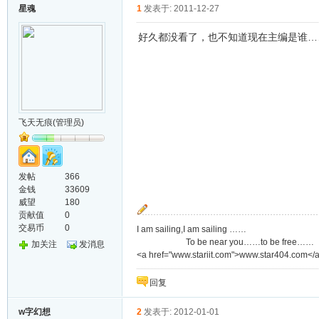
星魂
1
发表于: 2011-12-27
好久都没看了，也不知道现在主编是谁…
飞天无痕(管理员)
发帖
366
金钱
33609
威望
180
贡献值
0
交易币
0
I am sailing,I am sailing ……
To be near you……to be free……
加关注
发消息
<a href="www.stariit.com">www.star404.com</
回复
w字幻想
2
发表于: 2012-01-01