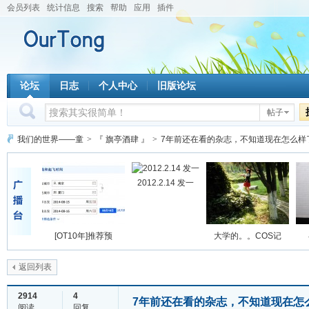
会员列表
统计信息
搜索
帮助
应用
插件
论坛
日志
个人中心
旧版论坛
帖子
我们的世界——童
>
『 旗亭酒肆 』
>
7年前还在看的杂志，不知道现在怎么样
2012.2.14 发一
[OT10年]推荐预
大学的。。COS记
返回列表
2914
4
7年前还在看的杂志，不知道现在怎
阅读
回复