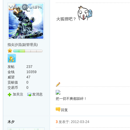
火狐狸吧？
指尖沙流(副管理员)
发帖
237
金钱
10359
威望
47
贡献值
0
交易币
0
加关注
发消息
把一切不爽都踩碎！
回复
木夕
3
发表于: 2012-03-24