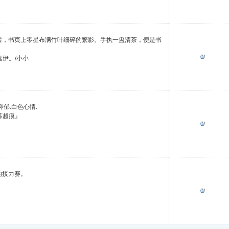
后，书页上零星布满竹叶细碎的繁影。手执一盅清茶，便是书
0
/
嘉伊。/小小
抑郁.白色心情.
苏越痕』
0
/
的接力赛。
0
/