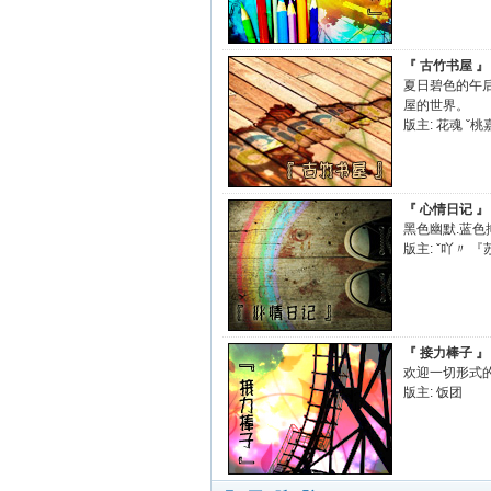
『 古竹书屋 』
夏日碧色的午
屋的世界。
版主:
花魂
ˇ桃
『 心情日记 』
黑色幽默.蓝色
版主:
ˇ吖〃
『
『 接力棒子 』
欢迎一切形式
版主:
饭团