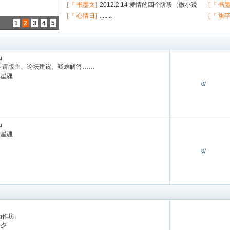
[『 书墨文]
2012.2.14 爱情的四个阶段（微小说
广告，
[『 书
习作）
[『 心情日]
........
爱情故
[『 旗
1
2
3
4
5
样了
』
申请版主、论坛建议、疑难解答……
星魂
0
/
』
星魂
0
/
为作坊。
木夕