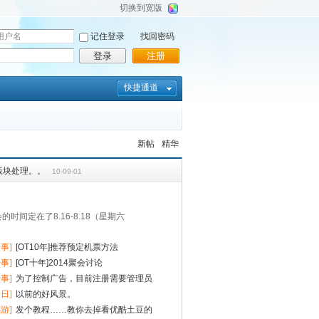
切换到宽版
记住登录
找回密码
登录
注册
快捷通道
新帖
精华
版块处理。。
10-09-01
时间定在了8.16-8.18（星期六
坛事]
[OT10年]推荐预定机票方法
坛事]
[OT十年]2014聚会讨论
坛事]
为了控制广告，目前注册需要管理员
情日]
以前的好风景。
感游]
发个教程……教你去掉看优酷土豆的