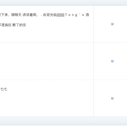
来。聊聊天·讲讲趣闻。．欢迎光临|||||||||Ｔｏｎｇ＇ｓ 酒
0
/
零度疯狂
断了的弦
。
0
/
落七七
0
/