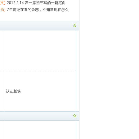
还有一键扒视
墨文]
2012.2.14 发一篇初三写的一篇宅向
事（提示：15
亭酒]
7年前还在看的杂志，不知道现在怎么
认证版块