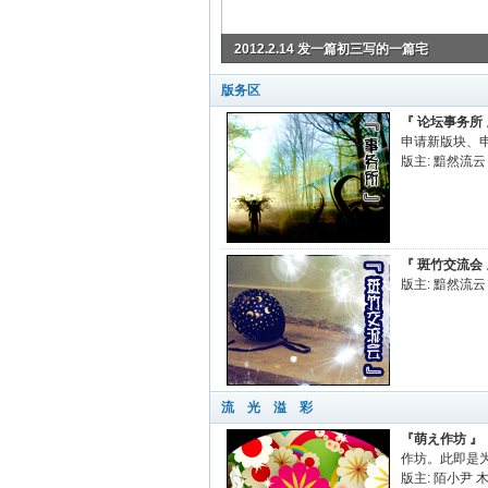
2012.2.14 发一篇初三写的一篇宅
版务区
『 论坛事务所 
申请新版块、
版主:
黯然流云
『 斑竹交流会 
版主:
黯然流云
流 光 溢 彩
『萌え作坊 』
作坊。此即是
版主:
陌小尹