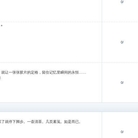
0
/
°
0
/
，就让一张张胶片的定格，留住记忆里瞬间的永恒……
姿
0
/
累了就停下脚步。一壶清茶。几页素笺。如是而已。
0
/