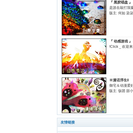
『 黑胶唱盘 』
是誰在敲打我窗
版主:
何如
染
『 动感游戏 』
!Click _ 欢
※漫话浮生‖
御宅＆动漫爱
版主:
饭团
甜小
友情链接