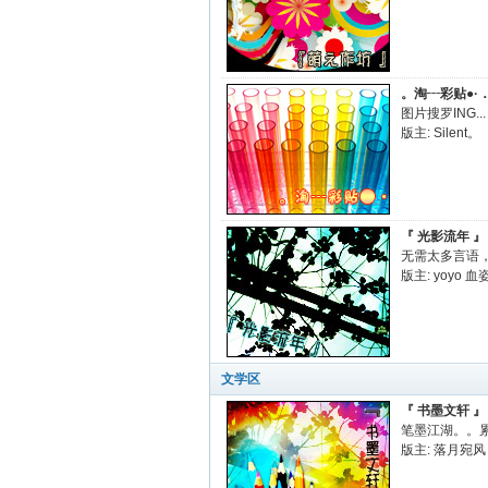
。淘┄彩贴●·．
图片搜罗ING...
版主:
Silent。
『 光影流年 』
无需太多言语
版主:
yoyo
血
文学区
『 书墨文轩 』
笔墨江湖。。
版主:
落月宛风