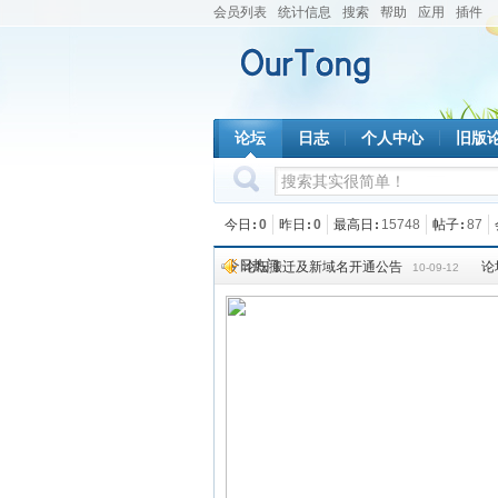
会员列表
统计信息
搜索
帮助
应用
插件
论坛
日志
个人中心
旧版
今日
0
昨日
0
最高日
15748
帖子
87
今日热门
论坛搬迁及新域名开通公告
论
10-09-12
都乖乖的看过来
07-10-06