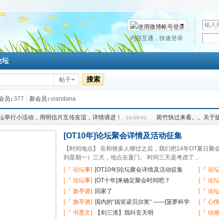
用
户
密
内容互通，快速登录
微博帐号登录
名
码
论坛
搜索
帖子
会员
377
新会员
oiandana
坛举行小活动，用明信片互传友谊，详情请进！
斑竹快过来看。。关于
10-09-01
[OT10年]论坛聚会详情及活动征集
【时间地点】 在和很多人聊过之后，我们把14年OT夏日聚会的
到星期一）三天，地点在厦门。 时间三天是考虑了 ..
[『 论坛事]
[OT10年]论坛聚会详情及活动征集
[『 论
[『 论坛事]
[OT十年]来确定聚会时间吧？
[『 论
[『 旗亭酒]
回家了
[『 论
[『 旗亭酒]
国内的“搞笑诺贝尔奖“ ——[菠萝科学
审核
[『 心
奖]第一次获奖
[『 书墨文]
【剑三渣】我叫玄天明
[『 动