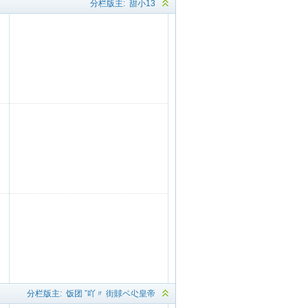
分栏版主:
甜小13
分栏版主:
饭团
ˇ吖〃
街賕ベ尐皇帝