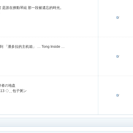
 是誰在撩動琴絃 那一段被遺忘的時光。
柒
0
/
迎来到 「潘多拉的主机箱」 … Tong Inside …
0
/
好者の地盘
13
◇﹎包子粥ン
0
/