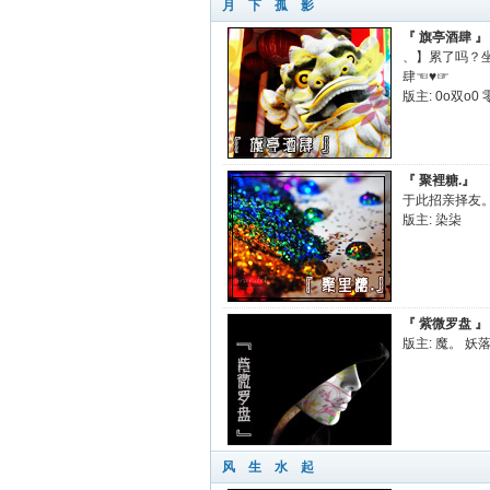
月 下 孤 影
『 旗亭酒肆 』
、】累了吗？坐下
肆☜♥☞
版主:
0o双o0
『 聚裡糖.』
于此招亲择友
版主:
染柒
『 紫微罗盘 』
版主:
魔。
妖
风 生 水 起