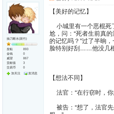
【美好的记忆】
小城里有一个恶棍死了
尬，问：“死者生前真
抽刀断水(斑竹)
的记忆吗？”过了半晌，
脸特别好刮……他没几
发帖
893
金钱
0
威望
867
贡献值
3
交易币
0
加关注
发消息
【想法不同】
法官：“在行窃时，你
被告：“想了，法官先