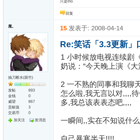
只是mo.
回复
魔。
15
发表于: 2008-04-14
Re:笑话「3.3更新
1 小时候放电视连续
奶说：“今天晚上演《大
抽刀断水(斑竹)
2 一不熟的同事和我聊
发帖
893
怎么啦,我无言以对,,,,
金钱
0
多,我总该表表态吧,,,,
威望
867
贡献值
3
交易币
0
一瞬间,,实在不知说什
加关注
发消息
自己暴寒半天!!!!