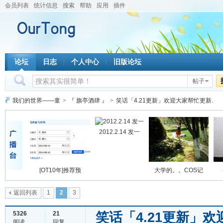
会员列表
统计信息
搜索
帮助
应用
插件
论坛
日志
个人中心
旧版论坛
帖子
我们的世界——童
>
『 旗亭酒肆 』
>
笑话「4.21更新」欢迎大家帮忙更新.
2012.2.14 发一
[OT10年]推荐预
大学的。。COS记
返回列表
1
2
3
笑话「4.21更新」
5326
21
阅读
回复