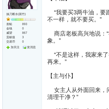
“我要买3两牛油，要
抽刀断水(斑竹)
不一样，就不要买。”
发帖
893
金钱
0
商店老板高兴地说：“
威望
867
贡献值
3
象。”
交易币
0
加关注
发消息
“不是这样，我家来了
再来。”
【主与仆】
女主人从外面回来，问
清理干净？”