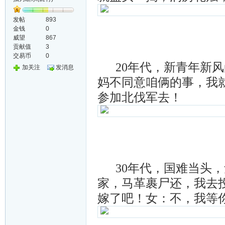
发帖
893
金钱
0
威望
867
贡献值
3
交易币
0
20年代，新青年新风
加关注
发消息
妈不同意咱俩的事，我
参加北伐军去！
30年代，国难当头，
家，马革裹尸还，我去
嫁了吧！女：不，我等