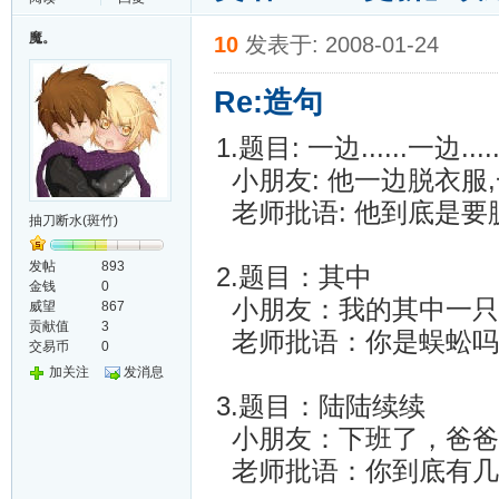
魔。
10
发表于: 2008-01-24
Re:造句
1.题目: 一边......一边.....
小朋友: 他一边脱衣服,
老师批语: 他到底是要
抽刀断水(斑竹)
发帖
893
2.题目：其中
金钱
0
小朋友：我的其中一只
威望
867
贡献值
3
老师批语：你是蜈蚣吗
交易币
0
加关注
发消息
3.题目：陆陆续续
小朋友：下班了，爸爸
老师批语：你到底有几