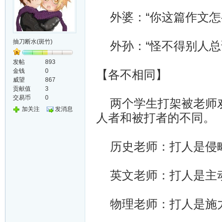
外婆：“你这篇作文怎
抽刀断水(斑竹)
外孙：“怪不得别人总
发帖
893
金钱
0
【各不相同】
威望
867
贡献值
3
交易币
0
两个学生打架被老师劝
加关注
发消息
人者和被打者的不同。
历史老师：打人是侵
英文老师：打人是主
物理老师：打人是施