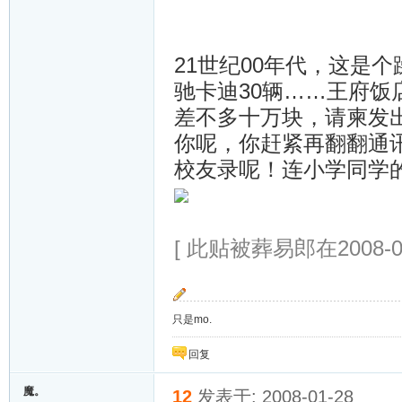
21世纪00年代，这是
驰卡迪30辆……王府饭
差不多十万块，请柬发出
你呢，你赶紧再翻翻通
校友录呢！连小学同学
[ 此贴被葬易郎在2008-01
只是mo.
回复
魔。
12
发表于: 2008-01-28