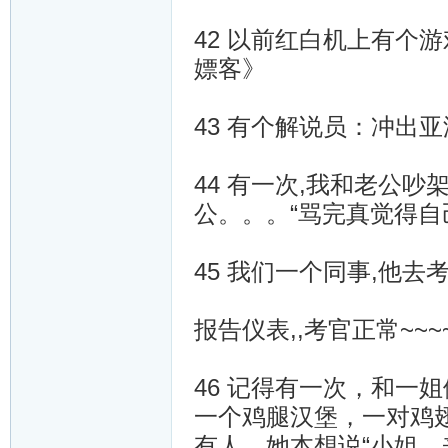
42 以前红白机上有个
嫖客》
43 有个解说员：冲出
44 有一次,我和老公吵
公。。。“骂完真觉得
45 我们一个同事,他去
报告仪表,,考官正常~~~
46 记得有一次，和一
一个鸡腿汉堡，一对鸡翅.
有人，她本想说“小姐，