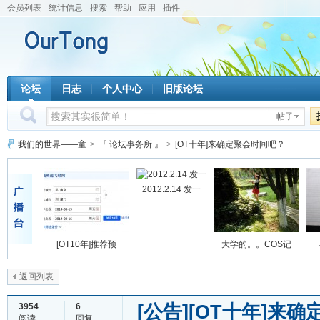
会员列表
统计信息
搜索
帮助
应用
插件
论坛
日志
个人中心
旧版论坛
帖子
我们的世界——童
>
『 论坛事务所 』
>
[OT十年]来确定聚会时间吧？
2012.2.14 发一
[OT10年]推荐预
大学的。。COS记
返回列表
[公告]
[OT十年]来
3954
6
阅读
回复