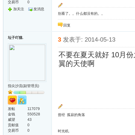
交易币
0
加关注
发消息
别看了。。什么都没有的。。
回复
坛子吖猫.
3
发表于: 2014-05-13
不要在夏天就好 10月
翼的天使啊
指尖沙流(副管理员)
发帖
117079
金钱
550528
曾经 孤寂的角落
威望
43
贡献值
0
交易币
0
时光机.