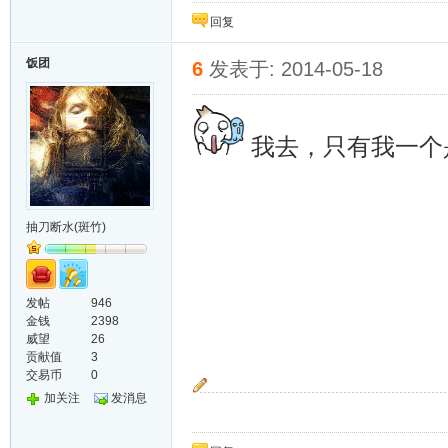
回复
饭团
6
发表于: 2014-05-18
我去，只有我一个
抽刀断水(斑竹)
发帖
946
金钱
2398
威望
26
贡献值
3
交易币
0
加关注
发消息