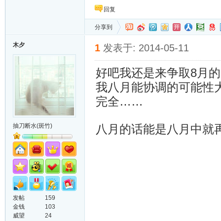
回复
分享到
木夕
1
发表于: 2014-05-11
好吧我还是来争取8月的0.0
我八月能协调的可能性
完全……
抽刀断水(斑竹)
八月的话能是八月中就
发帖
159
金钱
103
威望
24