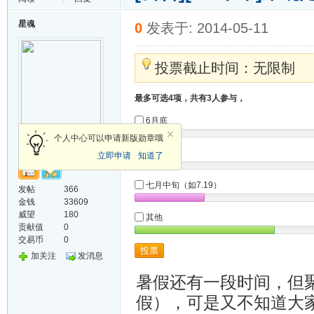
星魂
0
发表于: 2014-05-11
投票截止时间：无限制
最多可选4项，共有3人参与，
6月底
飞天无痕(管理员)
个人中心可以申请新版勋章哦
七月初
立即申请
知道了
七月中旬（如7.19）
发帖
366
金钱
33609
威望
180
其他
贡献值
0
交易币
0
投票
加关注
发消息
暑假还有一段时间，但
假），可是又不知道大