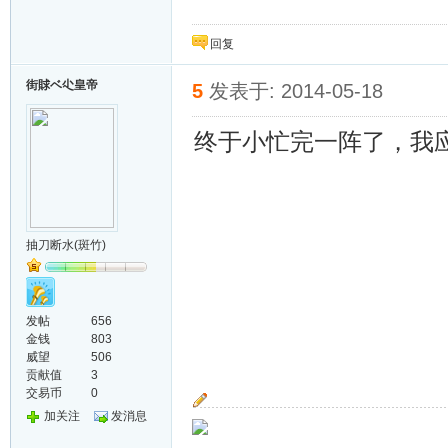
回复
街賕ベ尐皇帝
5
发表于: 2014-05-18
终于小忙完一阵了，我应
抽刀断水(斑竹)
发帖
656
金钱
803
威望
506
贡献值
3
交易币
0
加关注
发消息