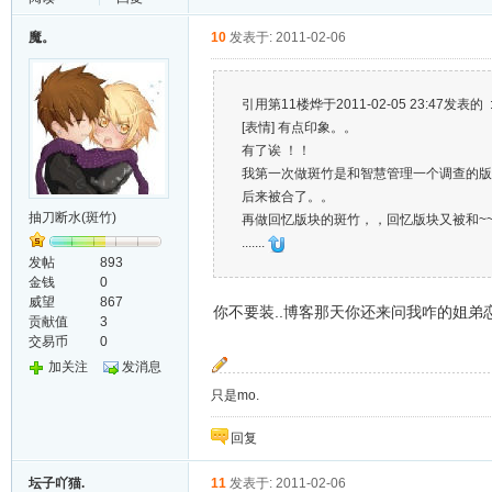
魔。
10
发表于: 2011-02-06
引用第11楼烨于2011-02-05 23:47发表的 
[表情] 有点印象。。
有了诶 ！！
我第一次做斑竹是和智慧管理一个调查的版
后来被合了。。
抽刀断水(斑竹)
再做回忆版块的斑竹，，回忆版块又被和~~
.......
发帖
893
金钱
0
威望
867
你不要装..博客那天你还来问我咋的姐弟恋啊
贡献值
3
交易币
0
加关注
发消息
只是mo.
回复
坛子吖猫.
11
发表于: 2011-02-06