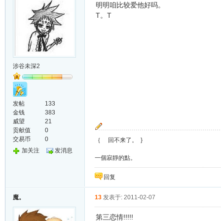
明明咱比较爱他好吗。
T。T
涉谷未深2
发帖
133
金钱
383
威望
21
贡献值
0
交易币
0
｛ 回不来了。 }
加关注
发消息
一個寂靜的點。
回复
魔。
13
发表于: 2011-02-07
第三恋情!!!!!