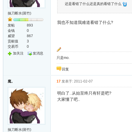
还是看错了什么还是真的看错了什么
抽刀断水(斑竹)
我也不知道我难道看错了什么?
发帖
893
金钱
0
威望
867
贡献值
3
交易币
0
加关注
发消息
只是mo.
回复
魔。
17
发表于: 2011-02-07
明白了..从始至终只有轩是吧?
大家懂了吧..
抽刀断水(斑竹)