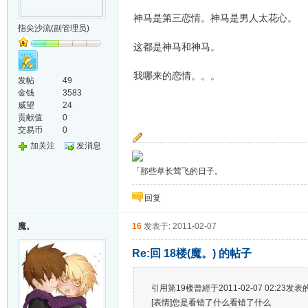
神马是第三恋情。神马是男人太花心。
指尖沙流(副管理员)
这都是神马和神马。
我哪来的恋情。。。
发帖
49
金钱
3583
威望
24
贡献值
0
交易币
0
加关注
发消息
「那些草长莺飞的日子。
回复
魔。
16
发表于: 2011-02-07
Re:回 18楼(魔。) 的帖子
引用第19楼曾經于2011-02-07 02:23发表的
[表情]您是看错了什么看错了什么