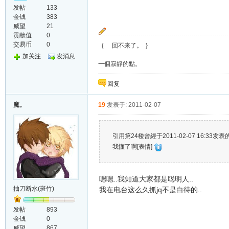
发帖
133
金钱
383
威望
21
贡献值
0
交易币
0
｛ 回不来了。 }
加关注
发消息
一個寂靜的點。
回复
魔。
19
发表于: 2011-02-07
引用第24楼曾經于2011-02-07 16:33发表的
我懂了啊[表情]
嗯嗯..我知道大家都是聪明人..
抽刀断水(斑竹)
我在电台这么久抓jq不是白待的..
发帖
893
金钱
0
威望
867