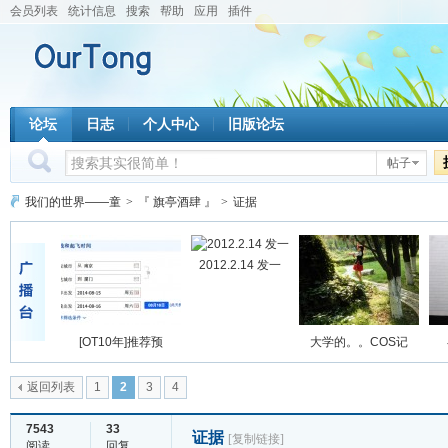
会员列表
统计信息
搜索
帮助
应用
插件
论坛
日志
个人中心
旧版论坛
帖子
我们的世界——童
>
『 旗亭酒肆 』
>
证据
2012.2.14 发一
[OT10年]推荐预
大学的。。COS记
返回列表
1
2
3
4
7543
33
证据
[复制链接]
阅读
回复