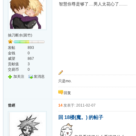
智慧你尊是够了....男人太花心了.......
抽刀断水(斑竹)
发帖
893
金钱
0
威望
867
贡献值
3
交易币
0
加关注
发消息
只是mo.
回复
曾經
14
发表于: 2011-02-07
回 18楼(魔。) 的帖子