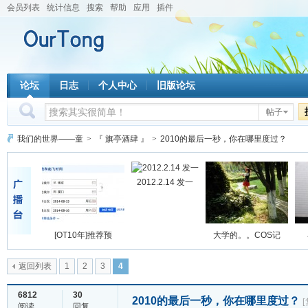
会员列表
统计信息
搜索
帮助
应用
插件
论坛
日志
个人中心
旧版论坛
帖子
我们的世界——童
>
『 旗亭酒肆 』
>
2010的最后一秒，你在哪里度过？
2012.2.14 发一
[OT10年]推荐预
大学的。。COS记
返回列表
1
2
3
4
6812
30
2010的最后一秒，你在哪里度过？
阅读
回复