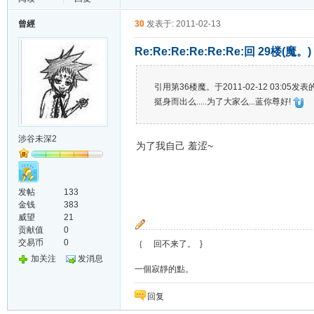
曾經
30
发表于: 2011-02-13
Re:Re:Re:Re:Re:Re:回 29楼(魔。
引用第36楼魔。于2011-02-12 03:05发表的 R
挺身而出么.....为了大家么...蓝你尊好!
涉谷未深2
为了我自己 羞涩~
发帖
133
金钱
383
威望
21
贡献值
0
交易币
0
｛ 回不来了。 }
加关注
发消息
一個寂靜的點。
回复