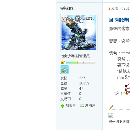
w字幻想
2
发表于: 2010
回 3楼(烨
撒钱的这志
想想，说些
例句：一m
指尖沙流(副管理员)
突然，对面
要不说清华
“借钱去
mm又怕被
发帖
237
金钱
10359
威望
47
“滚！”
贡献值
0
交易币
0
加关注
发消息
把一切不爽都