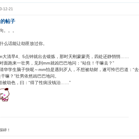
-12-21
) 的帖子
向。。。
什么话能让劫匪放过你。
m大清早4、5点钟就出去锻炼，那时天刚蒙蒙亮，四处还静悄悄……
跑来一壮男，见到mm就凶巴巴地问：“站住！干嘛去？”
学生脑子快呢～mm怕是遇到歹人，不想被劫财，遂可怜巴巴道：“去
干嘛？”壮男依然凶巴巴地问。
劫色，曰：“得了性病没钱治……”
踩碎！