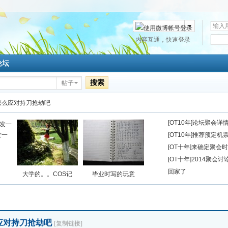
用
户
密
内容互通，快速登录
微博帐号登录
名
码
论坛
搜索
帖子
怎么应对持刀抢劫吧
[OT10年]论坛聚会
 发一
[OT10年]推荐预定机
[OT十年]来确定聚会
[OT十年]2014聚会讨
回家了
大学的。。COS记
毕业时写的玩意
应对持刀抢劫吧
[复制链接]