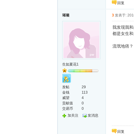
回复
璀璨
3
发表于: 2010
我发现我和
都是女生和
流氓地痞？
生如夏花1
发帖
29
金钱
113
威望
4
贡献值
0
交易币
0
加关注
发消息
回复