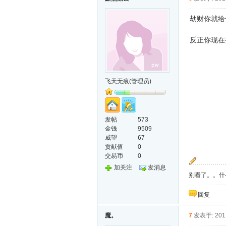
劫财你就给
反正你现在
飞天无痕(管理员)
发帖
573
金钱
9509
威望
67
贡献值
0
交易币
0
加关注
发消息
别看了。。什
回复
魔。
7
发表于: 2011