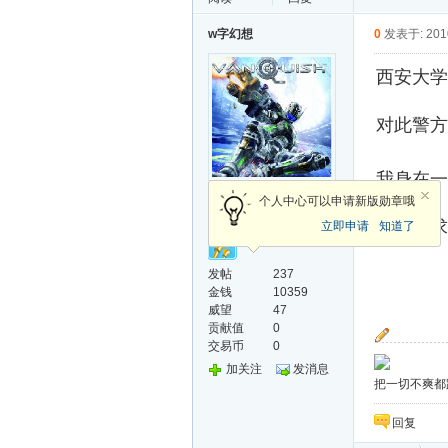
w字幻想
0
发表于: 2010
西安大学
对此警方
我身在一
指尖沙流(副管理员)
个人中心可以申请新版勋章哦
故来征求
立即申请
知道了
发帖
237
金钱
10359
威望
47
贡献值
0
交易币
0
加关注
发消息
把一切不爽都
回复