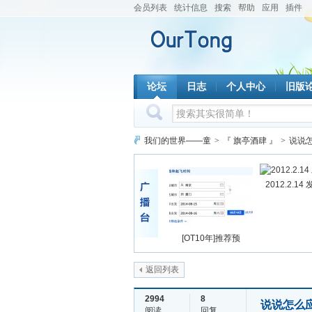
会员列表
统计信息
搜索
帮助
应用
插件
论坛
日志
个人中心
旧版
我们的世界——童
>
『 旗亭酒肆 』
>
说说
2012.2.14
[OT10年]推荐预
返回列表
2994
8
说说怎么
阅读
回复