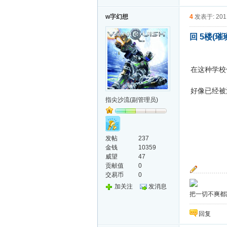
w字幻想
4
发表于: 2011
回 5楼(璀
在这种学校
好像已经被
指尖沙流(副管理员)
发帖
237
金钱
10359
威望
47
贡献值
0
交易币
0
加关注
发消息
把一切不爽都
回复