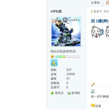
分享到
w字幻想
1
发表于: 2010
回 1楼(烨
指尖沙流(副管理员)
发帖
237
金钱
10359
威望
47
贡献值
0
交易币
0
加关注
发消息
把一切不爽都
回复