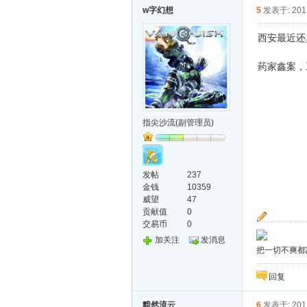
w字幻想
5
发表于: 2011
西安最近还
药家鑫案，
指尖沙流(副管理员)
发帖
237
金钱
10359
威望
47
贡献值
0
交易币
0
加关注
发消息
把一切不爽都
回复
黯然流云
6
发表于: 2011