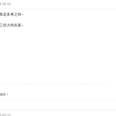
-01-12
真是多事之秋~
工程大情杀案~
踩碎！
-02-12