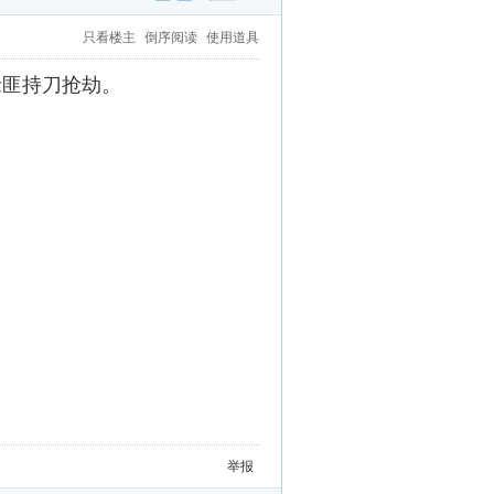
只看楼主
倒序阅读
使用道具
抢匪持刀抢劫。
举报