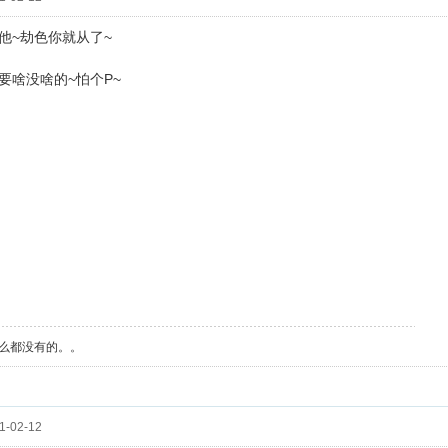
他~劫色你就从了~
要啥没啥的~怕个P~
么都没有的。。
-02-12