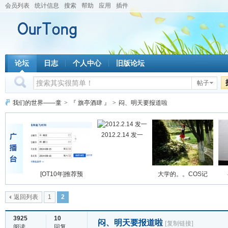
会员列表
统计信息
搜索
帮助
应用
插件
论坛
日志
个人中心
旧版论坛
帖子
我们的世界——童
>
『 旗亭酒肆 』
>
闷、明天要报道啦
2012.2.14 发一
[OT10年]推荐预
大学的。。COS记
返回列表
1
2
3925
10
闷、明天要报道啦
[复制链接]
阅读
回复